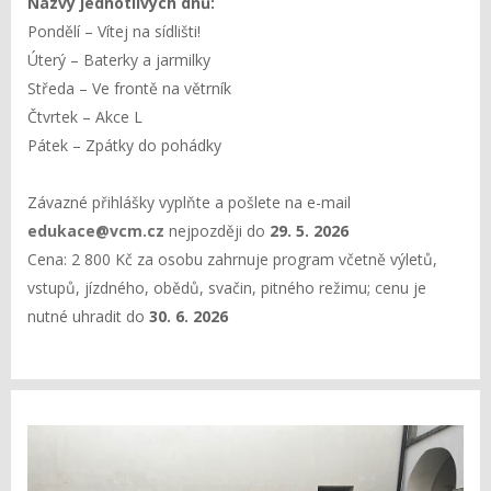
Názvy jednotlivých dnů:
Pondělí – Vítej na sídlišti!
Úterý – Baterky a jarmilky
Středa – Ve frontě na větrník
Čtvrtek – Akce L
Pátek – Zpátky do pohádky
Závazné přihlášky vyplňte a pošlete na e-mail
edukace@vcm.cz
nejpozději do
29. 5. 2026
Cena: 2 800 Kč za osobu zahrnuje program včetně výletů,
vstupů, jízdného, obědů, svačin, pitného režimu; cenu je
nutné uhradit do
30. 6. 2026