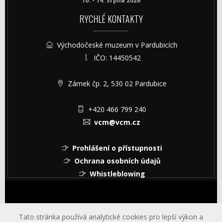
10. - 14. srpna 2026
RYCHLÉ KONTAKTY
Východočeské muzeum v Pardubicích
IČO: 14450542
Zámek čp. 2, 530 02 Pardubice
+420 466 799 240
vcm@vcm.cz
Prohlášení o přístupnosti
Ochrana osobních údajů
Whistleblowing
© Copyright © 2026 Východočeské muzeum v Pardubicích
Tato stránka používá analytické cookies pro lepší výkon a