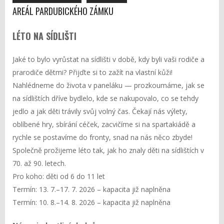
AREÁL PARDUBICKÉHO ZÁMKU
LÉTO NA SÍDLIŠTI
Jaké to bylo vyrůstat na sídlišti v době, kdy byli vaši rodiče a
prarodiče dětmi? Přijďte si to zažít na vlastní kůži!
Nahlédneme do života v paneláku — prozkoumáme, jak se
na sídlištích dříve bydlelo, kde se nakupovalo, co se tehdy
jedlo a jak děti trávily svůj volný čas. Čekají nás výlety,
oblíbené hry, sbírání céček, zacvičíme si na spartakiádě a
rychle se postavíme do fronty, snad na nás něco zbyde!
Společně prožijeme léto tak, jak ho znaly děti na sídlištích v
70. až 90. letech.
Pro koho: děti od 6 do 11 let
Termín: 13. 7.–17. 7. 2026 – kapacita již naplněna
Termín: 10. 8.–14. 8. 2026 – kapacita již naplněna