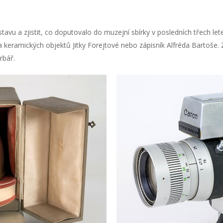
vu a zjistit, co doputovalo do muzejní sbírky v posledních třech let
 a keramických objektů Jitky Forejtové nebo zápisník Alfréda Bartoše.
rbář.