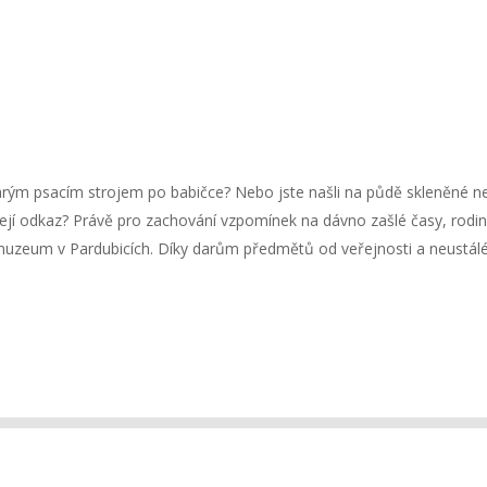
arým psacím strojem po babičce? Nebo jste našli na půdě skleněné neg
jí odkaz? Právě pro zachování vzpomínek na dávno zašlé časy, rodinn
uzeum v Pardubicích. Díky darům předmětů od veřejnosti a neustálé 