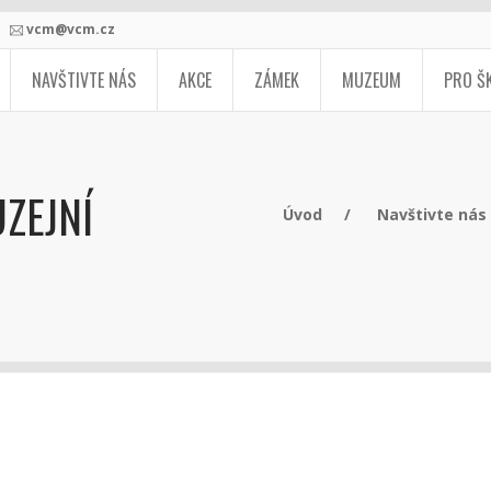
vcm@vcm.cz
NAVŠTIVTE NÁS
AKCE
ZÁMEK
MUZEUM
PRO Š
ZEJNÍ
Úvod
Navštivte nás