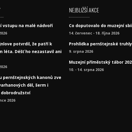
Y
NEJBLIŽŠÍ AKCE
í vstupu na malé nádvoří
Co doputovalo do muzejní sbí
2026
14. červenec - 18. října 2026
nlove potvrdil, že patří k
Prohlídka pernštejnské truhly
 léta. Déšť ho nezastavil ani
9. srpna 2026
Muzejní příměstský tábor 202
2026
10. - 14. srpna 2026
í u pernštejnských kanonů zve
varhanových děl, šerm i
á dobrodružství
nce 2026