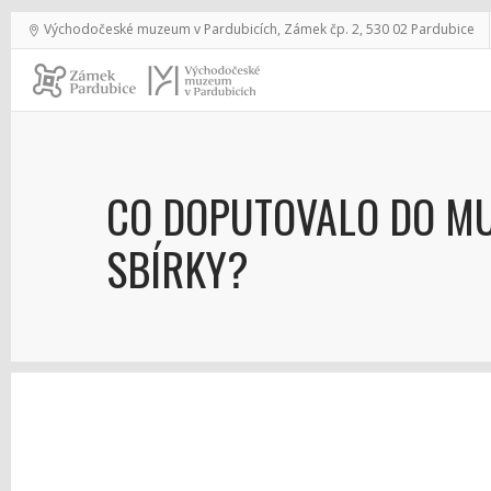
Východočeské muzeum v Pardubicích, Zámek čp. 2, 530 02 Pardubice
CO DOPUTOVALO DO MU
SBÍRKY?