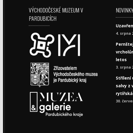
VÝCHODOČESKÉ MUZEUM V
NOVINK
PARDUBICÍCH
Uzavřen
4. srpna 
Pernštej
vrcholům
letos
3. srpna 
Střílen
salvy z 
rytířsk
30. červe