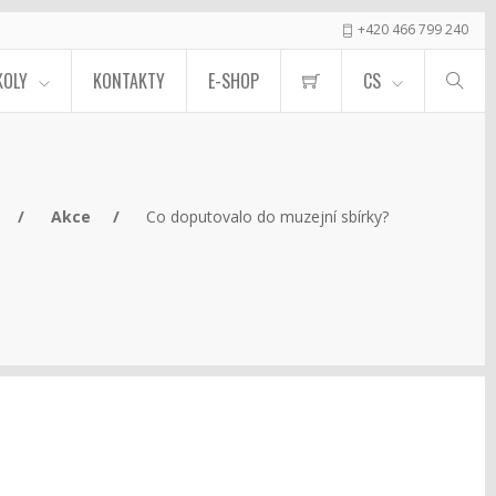
+420 466 799 240
KOLY
KONTAKTY
E-SHOP
CS
Akce
Co doputovalo do muzejní sbírky?