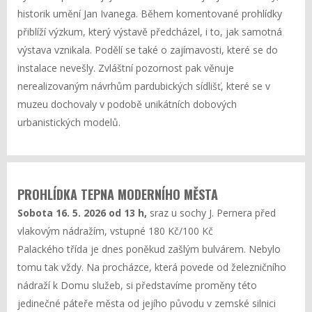
historik umění Jan Ivanega. Během komentované prohlídky
přiblíží výzkum, který výstavě předcházel, i to, jak samotná
výstava vznikala. Podělí se také o zajímavosti, které se do
instalace nevešly. Zvláštní pozornost pak věnuje
nerealizovaným návrhům pardubických sídlišť, které se v
muzeu dochovaly v podobě unikátních dobových
urbanistických modelů.
PROHLÍDKA TEPNA MODERNÍHO MĚSTA
Sobota 16. 5. 2026 od 13 h,
sraz u sochy J. Pernera před
vlakovým nádražím, vstupné 180 Kč/100 Kč
Palackého třída je dnes poněkud zašlým bulvárem. Nebylo
tomu tak vždy. Na procházce, která povede od železničního
nádraží k Domu služeb, si představíme proměny této
jedinečné páteře města od jejího původu v zemské silnici