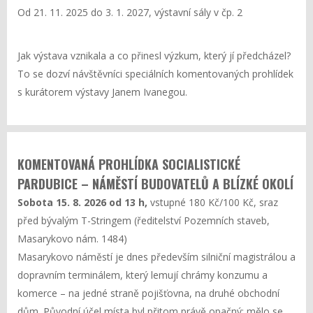
Od 21. 11. 2025 do 3. 1. 2027, výstavní sály v čp. 2
Jak výstava vznikala a co přinesl výzkum, který jí předcházel?
To se dozví návštěvníci speciálních komentovaných prohlídek
s kurátorem výstavy Janem Ivanegou.
KOMENTOVANÁ PROHLÍDKA SOCIALISTICKÉ
PARDUBICE – NÁMĚSTÍ BUDOVATELŮ A BLÍZKÉ OKOLÍ
Sobota 15. 8. 2026 od 13 h,
vstupné 180 Kč/100 Kč, sraz
před bývalým T-Stringem (ředitelství Pozemních staveb,
Masarykovo nám. 1484)
Masarykovo náměstí je dnes především silniční magistrálou a
dopravním terminálem, který lemují chrámy konzumu a
komerce – na jedné straně pojišťovna, na druhé obchodní
dům. Původní účel místa byl přitom právě opačný: mělo se