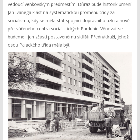
vedoucí venkovským předměstím. Důraz bude historik umění
Jan Ivanega klást na systematickou proměnu třídy za
socialismu, kdy se měla stát spojnicí dopravního uzlu a nově
přetvářeného centra socialistických Pardubic. Věnovat se
budeme i jen zčásti postavenému sídlišti Přednádraží, jehož
osou Palackého třída měla být.