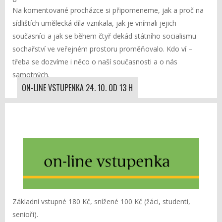
Na komentované procházce si připomeneme, jak a proč na
sídlištích umělecká díla vznikala, jak je vnímali jejich
současníci a jak se během čtyř dekád státního socialismu
sochařství ve veřejném prostoru proměňovalo. Kdo ví –
třeba se dozvíme i něco o naší současnosti a o nás
samotných.
ON-LINE VSTUPENKA 24. 10. OD 13 H
Základní vstupné 180 Kč, snížené 100 Kč (žáci, studenti,
senioři).