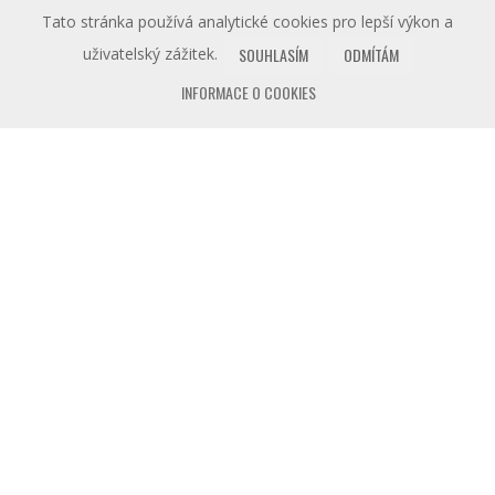
Tato stránka používá analytické cookies pro lepší výkon a
uživatelský zážitek.
SOUHLASÍM
ODMÍTÁM
INFORMACE O COOKIES
NOVINKY
ARCHITEKTURA VE
SLUŽBĚ TELEGRAFIE
22. SRPNA 2026
OD 13 H, PROHLÍDKA PO MĚSTĚ, NUTNÁ
REZERVACE
CO U NÁS NAJDETE