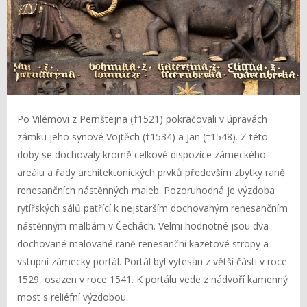
Po Vilémovi z Pernštejna (†1521) pokračovali v úpravách
zámku jeho synové Vojtěch (†1534) a Jan (†1548). Z této
doby se dochovaly kromě celkové dispozice zámeckého
areálu a řady architektonických prvků především zbytky raně
renesančních nástěnných maleb. Pozoruhodná je výzdoba
rytířských sálů patřící k nejstarším dochovaným renesančním
nástěnným malbám v Čechách. Velmi hodnotné jsou dva
dochované malované raně renesanční kazetové stropy a
vstupní zámecký portál. Portál byl vytesán z větší části v roce
1529, osazen v roce 1541. K portálu vede z nádvoří kamenný
most s reliéfní výzdobou.