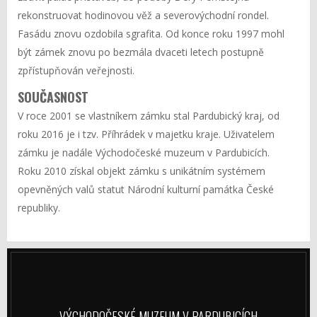
rekonstruovat hodinovou věž a severovýchodní rondel.
Fasádu znovu ozdobila sgrafita. Od konce roku 1997 mohl
být zámek znovu po bezmála dvaceti letech postupně
zpřístupňován veřejnosti.
SOUČASNOST
V roce 2001 se vlastníkem zámku stal Pardubický kraj, od
roku 2016 je i tzv. Příhrádek v majetku kraje. Uživatelem
zámku je nadále Východočeské muzeum v Pardubicích.
Roku 2010 získal objekt zámku s unikátním systémem
opevněných valů statut Národní kulturní památka České
republiky.
VÝCHODOČESKÉ MUZEUM V PARDUBICÍCH