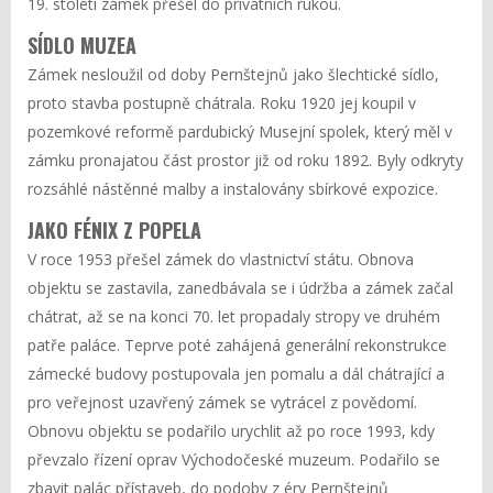
19. století zámek přešel do privátních rukou.
SÍDLO MUZEA
Zámek nesloužil od doby Pernštejnů jako šlechtické sídlo,
proto stavba postupně chátrala. Roku 1920 jej koupil v
pozemkové reformě pardubický Musejní spolek, který měl v
zámku pronajatou část prostor již od roku 1892. Byly odkryty
rozsáhlé nástěnné malby a instalovány sbírkové expozice.
JAKO FÉNIX Z POPELA
V roce 1953 přešel zámek do vlastnictví státu. Obnova
objektu se zastavila, zanedbávala se i údržba a zámek začal
chátrat, až se na konci 70. let propadaly stropy ve druhém
patře paláce. Teprve poté zahájená generální rekonstrukce
zámecké budovy postupovala jen pomalu a dál chátrající a
pro veřejnost uzavřený zámek se vytrácel z povědomí.
Obnovu objektu se podařilo urychlit až po roce 1993, kdy
převzalo řízení oprav Východočeské muzeum. Podařilo se
zbavit palác přístaveb, do podoby z éry Pernštejnů