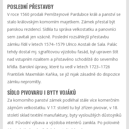
POSLEDNÍ PŘESTAVBY
V roce 1560 prodali Pernštejnové Pardubice králi a panství se
stalo královským komorním majetkem. Zámek přestal být
panskou rezidencí. Sídlila tu správa velkostatku a panovníci
sem zavítali jen vzácně. Poslední rozsáhlejší přestavbu
zámku řídil v letech 1574–1579 Ulrico Aostali de Sala. Palác
tehdy dostal mj. sgrafitovou výzdobu fasád, byl upraven štít
nad vstupním rizalitem a přistavěno schodiště do severního
křídla. Barokní úpravy, které tu vedl v letech 1723–1726
František Maxmilián Kaňka, se již nijak zásadně do dispozice
zámku nepromítly.
SÍDLO PIVOVARU I BYTY VOJÁKŮ
Za komorního panství zámek podléhal stále více komerčním
zájmům velkostatku. V 17. století tu byl zřízen pivovar, v 18.
století sklad textilní manufaktury, byty vysloužilých důstojníků
atd. Původní výbava a výzdoba interiérů zanikla. Po polovině