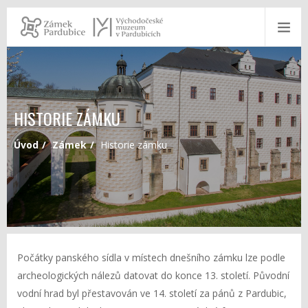
HISTORIE ZÁMKU
Úvod
Zámek
Historie zámku
Počátky panského sídla v místech dnešního zámku lze podle
archeologických nálezů datovat do konce 13. století. Původní
vodní hrad byl přestavován ve 14. století za pánů z Pardubic,