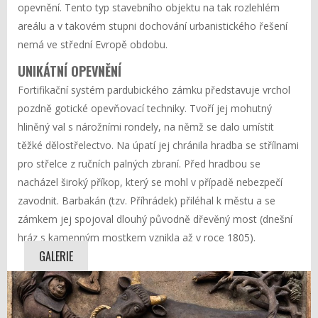
opevnění. Tento typ stavebního objektu na tak rozlehlém
areálu a v takovém stupni dochování urbanistického řešení
nemá ve střední Evropě obdobu.
UNIKÁTNÍ OPEVNĚNÍ
Fortifikační systém pardubického zámku představuje vrchol
pozdně gotické opevňovací techniky. Tvoří jej mohutný
hliněný val s nárožními rondely, na němž se dalo umístit
těžké dělostřelectvo. Na úpatí jej chránila hradba se střílnami
pro střelce z ručních palných zbraní. Před hradbou se
nacházel široký příkop, který se mohl v případě nebezpečí
zavodnit. Barbakán (tzv. Příhrádek) přiléhal k městu a se
zámkem jej spojoval dlouhý původně dřevěný most (dnešní
hráz s kamenným mostkem vznikla až v roce 1805).
GALERIE