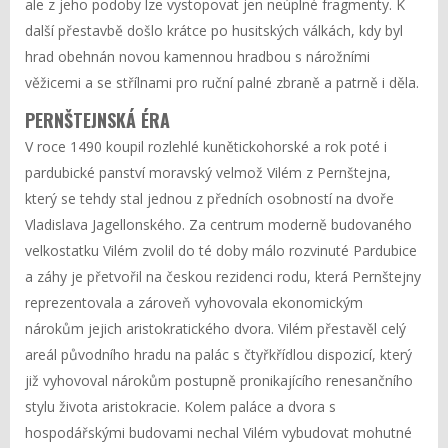
ale z jeho podoby lze vystopovat jen neúplné fragmenty. K
další přestavbě došlo krátce po husitských válkách, kdy byl
hrad obehnán novou kamennou hradbou s nárožními
věžicemi a se střílnami pro ruční palné zbraně a patrně i děla.
PERNŠTEJNSKÁ ÉRA
V roce 1490 koupil rozlehlé kunětickohorské a rok poté i
pardubické panství moravský velmož Vilém z Pernštejna,
který se tehdy stal jednou z předních osobností na dvoře
Vladislava Jagellonského. Za centrum moderně budovaného
velkostatku Vilém zvolil do té doby málo rozvinuté Pardubice
a záhy je přetvořil na českou rezidenci rodu, která Pernštejny
reprezentovala a zároveň vyhovovala ekonomickým
nárokům jejich aristokratického dvora. Vilém přestavěl celý
areál původního hradu na palác s čtyřkřídlou dispozicí, který
již vyhovoval nárokům postupně pronikajícího renesančního
stylu života aristokracie. Kolem paláce a dvora s
hospodářskými budovami nechal Vilém vybudovat mohutné