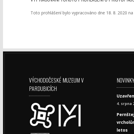
Toto prohlášení bylo vypracováno dne 18. 8. 2020 na 
VÝCHODOČESKÉ MUZEUM V
NOVINK
PARDUBICÍCH
Uzavřen
4. srpna 
Pernštej
vrcholům
letos