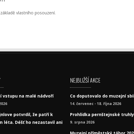
základě vlastního posouzení.
Y
NEJBLIŽŠÍ AKCE
í vstupu na malé nádvoří
Co doputovalo do muzejní sbí
2026
14. červenec - 18. října 2026
nlove potvrdil, že patří k
Prohlídka pernštejnské truhly
 léta. Déšť ho nezastavil ani
9. srpna 2026
Muzejní příměstský tábor 202