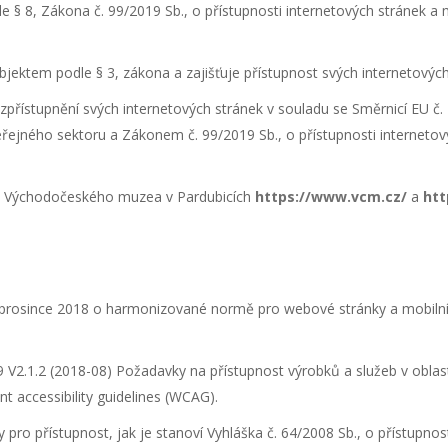
 8, Zákona č. 99/2019 Sb., o přístupnosti internetových stránek a m
ktem podle § 3, zákona a zajišťuje přístupnost svých internetových
řístupnění svých internetových stránek v souladu se Směrnicí EU č. 2
veřejného sektoru a Zákonem č. 99/2019 Sb., o přístupnosti internetov
nky Východočeského muzea v Pardubicích
https://www.vcm.cz/
a
htt
prosince 2018 o harmonizované normě pro webové stránky a mobilní a
2.1.2 (2018-08) Požadavky na přístupnost výrobků a služeb v oblast
 accessibility guidelines (WCAG).
 pro přístupnost, jak je stanoví Vyhláška č. 64/2008 Sb., o přístupnost