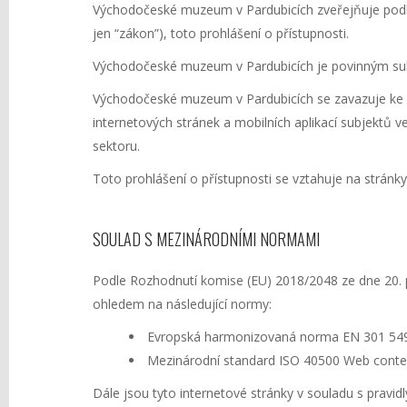
Východočeské muzeum v Pardubicích zveřejňuje podle §
jen “zákon”), toto prohlášení o přístupnosti.
Východočeské muzeum v Pardubicích je povinným subje
Východočeské muzeum v Pardubicích se zavazuje ke zp
internetových stránek a mobilních aplikací subjektů 
sektoru.
Toto prohlášení o přístupnosti se vztahuje na strá
SOULAD S MEZINÁRODNÍMI NORMAMI
Podle Rozhodnutí komise (EU) 2018/2048 ze dne 20. 
ohledem na následující normy:
Evropská harmonizovaná norma EN 301 549 V
Mezinárodní standard ISO 40500 Web content
Dále jsou tyto internetové stránky v souladu s pravidly