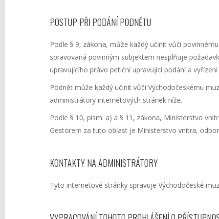
POSTUP PŘI PODÁNÍ PODNĚTU
Podle § 9, zákona, může každý učinit vůči povinnému 
spravovaná povinným subjektem nesplňuje požadavky p
upravujícího právo petiční upravující podání a vyříze
Podnět může každý učinit vůči Východočeskému muzeu
administrátory internetových stránek níže.
Podle § 10, písm. a) a § 11, zákona, Ministerstvo vnit
Gestorem za tuto oblast je Ministerstvo vnitra, odb
KONTAKTY NA ADMINISTRÁTORY
Tyto internetové stránky spravuje Východočeské muz
VYPRACOVÁNÍ TOHOTO PROHLÁŠENÍ O PŘÍSTUPNOS