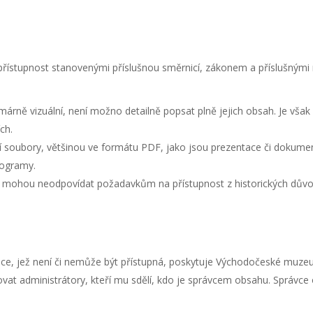
 přístupnost stanovenými příslušnou směrnicí, zákonem a příslušný
árně vizuální, není možno detailně popsat plně jejich obsah. Je však
ch.
 soubory, většinou ve formátu PDF, jako jsou prezentace či dokument
rogramy.
k mohou neodpovídat požadavkům na přístupnost z historických dův
ce, jež není či nemůže být přístupná, poskytuje Východočeské muzeum
vat administrátory, kteří mu sdělí, kdo je správcem obsahu. Správce 