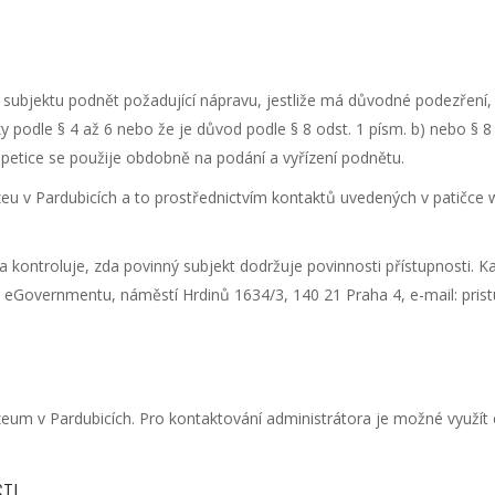
subjektu podnět požadující nápravu, jestliže má důvodné podezření, 
odle § 4 až 6 nebo že je důvod podle § 8 odst. 1 písm. b) nebo § 8
ní petice se použije obdobně na podání a vyřízení podnětu.
 v Pardubicích a to prostřednictvím kontaktů uvedených v patičce 
ra kontroluje, zda povinný subjekt dodržuje povinnosti přístupnosti. Ka
or eGovernmentu, náměstí Hrdinů 1634/3, 140 21 Praha 4, e-mail: pri
eum v Pardubicích. Pro kontaktování administrátora je možné využít
TI