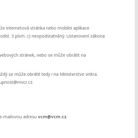
že internetová stránka nebo mobilní aplikace
 odst. 3 písm. c) neopodstatněný. Ustanovení zákona
webových stránek, nebo se může obrátit na
ždý se může obrátit tedy i na Ministerstvo vnitra.
stupnost@mvcr.cz.
 e-mailovou adresu
vcm@vcm.cz
.