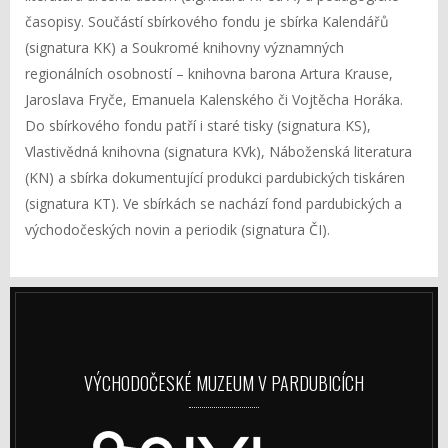
časopisy. Součástí sbírkového fondu je sbírka Kalendářů
(signatura KK) a Soukromé knihovny významných
regionálních osobností – knihovna barona Artura Krause,
Jaroslava Fryče, Emanuela Kalenského či Vojtěcha Horáka.
Do sbírkového fondu patří i staré tisky (signatura KS),
Vlastivědná knihovna (signatura KVk), Náboženská literatura
(KN) a sbírka dokumentující produkci pardubických tiskáren
(signatura KT). Ve sbírkách se nachází fond pardubických a
východočeských novin a periodik (signatura ČI).
VÝCHODOČESKÉ MUZEUM V PARDUBICÍCH