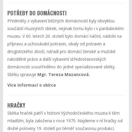
POTŘEBY DO DOMÁCNOSTI
Předměty z vybavení běžných domácností byly obvyklou
součástí muzejních sbírek, nejinak tomu bylo i v pardubickém
muzeu. V 60. letech 20. století bylo domácí náčiní, nádobí na
přípravu a uchovávání potravin, obaly od potravin a
drogistického zboží, nářadí pro domácí ženské a mužské
rukodělné práce a další vybavení středostavovských
domácnosti soustředěno do jedné specializované sbírky.
Sbírku spravuje
Mgr. Tereza Mazancová
.
Více informací o sbírce
HRAČKY
Sbírka hraček patří v historii Východočeského muzea k těm
mladším, byla založena v roce 1975. Najdeme v ní hračky od
druhé poloviny 19. století po téměř současnou produkci.