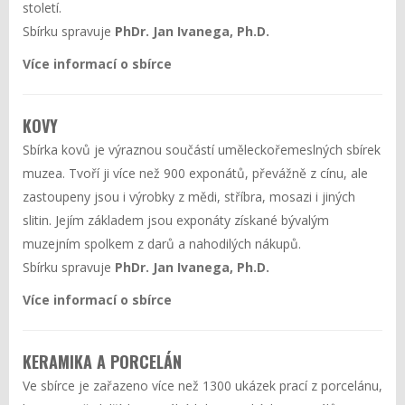
století.
Sbírku spravuje
P
hDr. Jan Ivanega, Ph.D.
Více informací o sbírce
KOVY
Sbírka kovů je výraznou součástí uměleckořemeslných sbírek
muzea. Tvoří ji více než 900 exponátů, převážně z cínu, ale
zastoupeny jsou i výrobky z mědi, stříbra, mosazi i jiných
slitin. Jejím základem jsou exponáty získané bývalým
muzejním spolkem z darů a nahodilých nákupů.
Sbírku spravuje
PhDr. Jan Ivanega, Ph.D.
Více informací o sbírce
KERAMIKA A PORCELÁN
Ve sbírce je zařazeno více než 1300 ukázek prací z porcelánu,