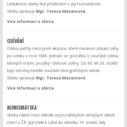
Unikátnost sbírky tkví především v její rozmanitosti.
Sbírku spravuje
Mgr. Tereza Mazancová
.
Více informací o sbírce
ODÍVÁNÍ
Oděvy patřily mezi první akvizice, které muzeum získalo záhy
po vzniku v roce 1880. Jednalo se zpočátku o součásti oděvu
lidových vrstev, později i dobové oděvy. Do 60. let 20. století
byly všechny textilie součástí etnografických sbírek.
Sbírku spravuje
Mgr. Tereza Mazancová
.
Více informací o sbírce
NUMISMATIKA
Sbírka náleží mezi několik nejrozsáhlejších veřejných sbírek
mincí v ČR. Její tradice sahá do sklonku 19. století, kdy