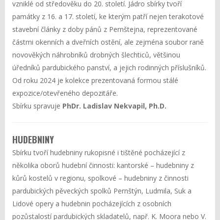
vzniklé od středověku do 20. století. Jádro sbírky tvoří
památky z 16. a 17. století, ke kterým patří nejen terakotové
stavební články z doby pánů z Pernštejna, reprezentované
částmi okenních a dveřních ostění, ale zejména soubor raně
novověkých náhrobníků drobných šlechticů, většinou
úředníků pardubického panství, a jejich rodinných příslušníků.
Od roku 2024 je kolekce prezentovaná formou stálé
expozice/otevřeného depozitáře.
Sbírku spravuje
PhDr. Ladislav Nekvapil, Ph.D.
HUDEBNINY
Sbírku tvoří hudebniny rukopisné i tištěné pocházející z
několika oborů hudební činnosti: kantorské – hudebniny z
kůrů kostelů v regionu, spolkové – hudebniny z činnosti
pardubických pěveckých spolků Pernštýn, Ludmila, Suk a
Lidové opery a hudebnin pocházejících z osobních
pozůstalostí pardubických skladatelů, např. K. Moora nebo V.