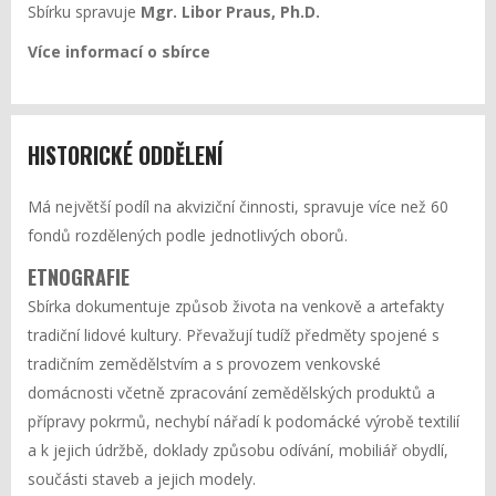
Sbírku spravuje
Mgr. Libor Praus, Ph.D.
Více informací o sbírce
HISTORICKÉ ODDĚLENÍ
Má největší podíl na akviziční činnosti, spravuje více než 60
fondů rozdělených podle jednotlivých oborů.
ETNOGRAFIE
Sbírka dokumentuje způsob života na venkově a artefakty
tradiční lidové kultury. Převažují tudíž předměty spojené s
tradičním zemědělstvím a s provozem venkovské
domácnosti včetně zpracování zemědělských produktů a
přípravy pokrmů, nechybí nářadí k podomácké výrobě textilií
a k jejich údržbě, doklady způsobu odívání, mobiliář obydlí,
součásti staveb a jejich modely.