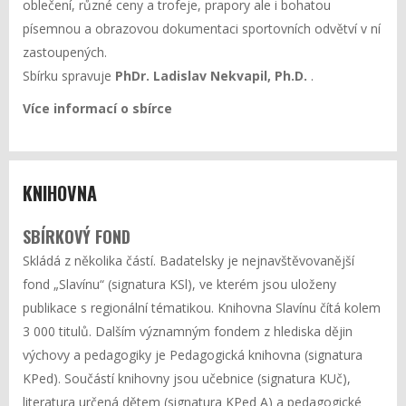
oblečení, různé ceny a trofeje, prapory ale i bohatou
písemnou a obrazovou dokumentaci sportovních odvětví v ní
zastoupených.
Sbírku spravuje
PhDr. Ladislav Nekvapil, Ph.D.
.
Více informací o sbírce
KNIHOVNA
SBÍRKOVÝ FOND
Skládá z několika částí. Badatelsky je nejnavštěvovanější
fond „Slavínu“ (signatura KSl), ve kterém jsou uloženy
publikace s regionální tématikou. Knihovna Slavínu čítá kolem
3 000 titulů. Dalším významným fondem z hlediska dějin
výchovy a pedagogiky je Pedagogická knihovna (signatura
KPed). Součástí knihovny jsou učebnice (signatura KUč),
literatura určená dětem (signatura KPed A) a pedagogické