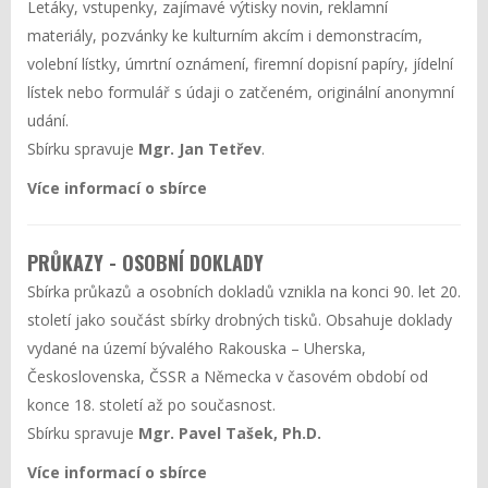
Letáky, vstupenky, zajímavé výtisky novin, reklamní
materiály, pozvánky ke kulturním akcím i demonstracím,
volební lístky, úmrtní oznámení, firemní dopisní papíry, jídelní
lístek nebo formulář s údaji o zatčeném, originální anonymní
udání.
Sbírku spravuje
Mgr. Jan Tetřev
.
Více informací o sbírce
PRŮKAZY - OSOBNÍ DOKLADY
Sbírka průkazů a osobních dokladů vznikla na konci 90. let 20.
století jako součást sbírky drobných tisků. Obsahuje doklady
vydané na území bývalého Rakouska – Uherska,
Československa, ČSSR a Německa v časovém období od
konce 18. století až po současnost.
Sbírku spravuje
Mgr. Pavel Tašek, Ph.D.
Více informací o sbírce