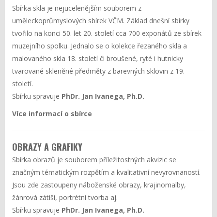
Sbírka skla je nejucelenějším souborem z
uměleckoprůmyslových sbírek VČM. Základ dnešní sbírky
tvořilo na konci 50. let 20. století cca 700 exponátů ze sbírek
muzejního spolku. Jednalo se o kolekce řezaného skla a
malovaného skla 18. století či broušené, ryté i hutnicky
tvarované skleněné předměty z barevných sklovin z 19.
století.
Sbírku spravuje
PhDr. Jan Ivanega, Ph.D.
Více informací o sbírce
OBRAZY A GRAFIKY
Sbírka obrazů je souborem příležitostných akvizic se
značným tématickým rozpětím a kvalitativní nevyrovnaností.
Jsou zde zastoupeny náboženské obrazy, krajinomalby,
žánrová zátiší, portrétní tvorba aj.
Sbírku spravuje
PhDr. Jan Ivanega, Ph.D.