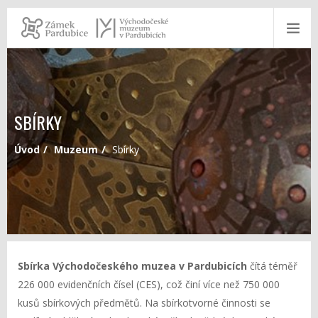
SBÍRKY
Úvod
Muzeum
Sbírky
Sbírka Východočeského muzea v Pardubicích
čítá téměř
226 000 evidenčních čísel (CES), což činí více než 750 000
kusů sbírkových předmětů. Na sbírkotvorné činnosti se