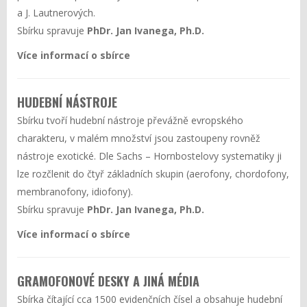
a J. Lautnerových.
Sbírku spravuje
PhDr. Jan Ivanega, Ph.D.
Více informací o sbírce
HUDEBNÍ NÁSTROJE
Sbírku tvoří hudební nástroje převážně evropského
charakteru, v malém množství jsou zastoupeny rovněž
nástroje exotické. Dle Sachs – Hornbostelovy systematiky ji
lze rozčlenit do čtyř základních skupin (aerofony, chordofony,
membranofony, idiofony).
Sbírku spravuje
PhDr. Jan Ivanega, Ph.D.
Více informací o sbírce
GRAMOFONOVÉ DESKY A JINÁ MÉDIA
Sbírka čítající cca 1500 evidenčních čísel a obsahuje hudební