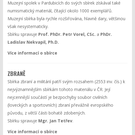
Muzejní spolek v Pardubicích do svých sbírek získával také
numismatický materiál, čítající okolo 1000 exemplářů.
Muzejní sbírka byla rychle rozšiřována, hlavně dary, většinou
však nesystematicky.
Sbírku spravuje
Prof. PhDr. Petr Vorel, CSc
.
a
PhDr.
Ladislav Nekvapil, Ph.D.
Více informací o sbírce
ZBRANĚ
Sbírka zbraní a militárií patří svým rozsahem (2553 inv. čís.) k
nejvýznamnějším sbírkám tohoto materiálu v ČR. Její
nejcennější součástí je bezpochyby soubor civilních
(loveckých a sportovních) zbraní převážně evropského
původu, z větší části bohatě zdobených.
Sbírku spravuje
Mgr. Jan Tetřev
.
Více informací o sbírce