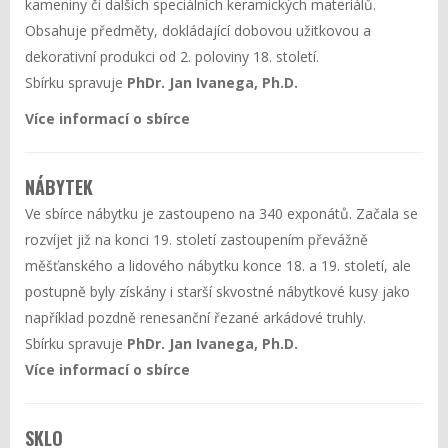
kameniny či dalších speciálních keramických materiálů.
Obsahuje předměty, dokládající dobovou užitkovou a
dekorativní produkci od 2. poloviny 18. století.
Sbírku spravuje
PhDr. Jan Ivanega, Ph.D.
Více informací o sbírce
NÁBYTEK
Ve sbírce nábytku je zastoupeno na 340 exponátů. Začala se
rozvíjet již na konci 19. století zastoupením převážně
měšťanského a lidového nábytku konce 18. a 19. století, ale
postupně byly získány i starší skvostné nábytkové kusy jako
například pozdně renesanční řezané arkádové truhly.
Sbírku spravuje
PhDr. Jan Ivanega, Ph.D.
Více informací o sbírce
SKLO