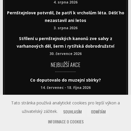
4. srpna 2026
Pernštejnlove potvrdil, že patří k vrcholům léta. Déšť ho
nezastavil ani letos
3. srpna 2026
Střílení u pernštejnských kanonů zve salvy z
varhanových děl, šerm i rytířská dobrodružství
30. července 2026
NEJBLIŽŠÍ AKCE
Co doputovalo do muzejní sbírky?
14. červenec - 18. října 2026
Prohlídka pernštejnské truhly
Tato stránka používá analytické cookies pro lepší výkon a
9. srpna 2026
uživatelský zážitek.
SOUHLASÍM
ODMÍTÁM
Muzejní příměstský tábor 2026
INFORMACE O COOKIES
10. - 14. srpna 2026