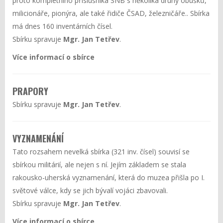
proto kompletního příslušníka SNB s několika druhy obušků,
milicionáře, pionýra, ale také řidiče ČSAD, železničáře.. Sbírka
má dnes 160 inventárních čísel.
Sbírku spravuje
Mgr. Jan Tetřev
.
Více informací o sbírce
PRAPORY
Sbírku spravuje
Mgr. Jan Tetřev
.
VYZNAMENÁNÍ
Tato rozsahem nevelká sbírka (321 inv. čísel) souvisí se
sbírkou militárií, ale nejen s ní. Jejím základem se stala
rakousko-uherská vyznamenání, která do muzea přišla po I.
světové válce, kdy se jich bývalí vojáci zbavovali.
Sbírku spravuje
Mgr. Jan Tetřev
.
Více informací o sbírce