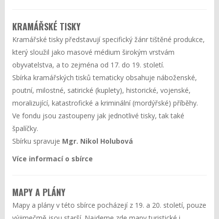
KRAMÁŘSKÉ TISKY
Kramářské tisky představují specifický žánr tištěné produkce,
který sloužil jako masové médium širokým vrstvám
obyvatelstva, a to zejména od 17. do 19. století.
Sbírka kramářských tisků tematicky obsahuje náboženské,
poutní, milostné, satirické (kuplety), historické, vojenské,
moralizující, katastrofické a kriminální (mordýřské) příběhy.
Ve fondu jsou zastoupeny jak jednotlivé tisky, tak také
špalíčky.
Sbírku spravuje
Mgr. Nikol Holubová
Více informací o sbírce
MAPY A PLÁNY
Mapy a plány v této sbírce pocházejí z 19. a 20. století, pouze
výjimečmě jsou starší. Najdeme zde mapy turistické i