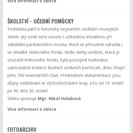
Více informací o sbírce
ŠKOLSTVÍ - UČEBNÍ POMŮCKY
Podsbírka patří k historicky nejstarším složkám muzejních
sbírek. Její vznik úzce souvisí s učitelskou iniciativou při
zakládání pardubického muzea, která se přirozeně odrazila i
ve skladbě sbírkového fondu. Vedle sbírky učebnic, která je
součástí knihovního fondu, byla postupně budována
samostatná kolekce školních učebních pomůcek, dnes čítající
přes 700 inventárních čísel. Předmětem dokumentace jsou
dějiny vzdělávání ve Východočeském kraji, a to od 19. století
po 90. léta 20. století.
Sbírku spravuje
Mgr. Nikol Holubová
.
Více informací o sbírce
FOTOARCHIV