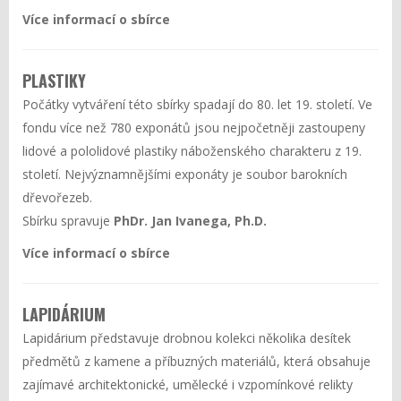
Více informací o sbírce
PLASTIKY
Počátky vytváření této sbírky spadají do 80. let 19. století. Ve
fondu více než 780 exponátů jsou nejpočetněji zastoupeny
lidové a pololidové plastiky náboženského charakteru z 19.
století. Nejvýznamnějšími exponáty je soubor barokních
dřevořezeb.
Sbírku spravuje
PhDr. Jan Ivanega, Ph.D.
Více informací o sbírce
LAPIDÁRIUM
Lapidárium představuje drobnou kolekci několika desítek
předmětů z kamene a příbuzných materiálů, která obsahuje
zajímavé architektonické, umělecké i vzpomínkové relikty