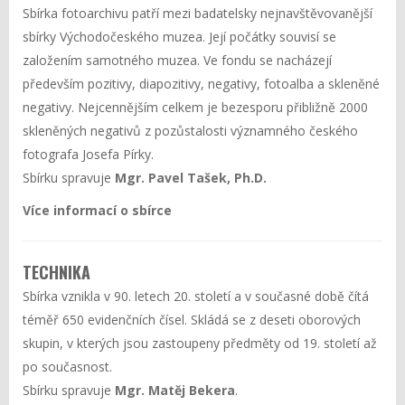
Sbírka fotoarchivu patří mezi badatelsky nejnavštěvovanější
sbírky Východočeského muzea. Její počátky souvisí se
založením samotného muzea. Ve fondu se nacházejí
především pozitivy, diapozitivy, negativy, fotoalba a skleněné
negativy. Nejcennějším celkem je bezesporu přibližně 2000
skleněných negativů z pozůstalosti významného českého
fotografa Josefa Pírky.
Sbírku spravuje
Mgr. Pavel Tašek, Ph.D.
Více informací o sbírce
TECHNIKA
Sbírka vznikla v 90. letech 20. století a v současné době čítá
téměř 650 evidenčních čísel. Skládá se z deseti oborových
skupin, v kterých jsou zastoupeny předměty od 19. století až
po současnost.
Sbírku spravuje
Mgr. Matěj Bekera
.