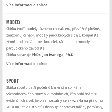
Více informací o sbírce
MODELY
Sbírku tvoří modely různého charakteru, převážně plošné,
znázorňující např. modely pardubických sídlišť, koupaliště,
zimní stadion, Opatovickou elektrárnu nebo modely
pardubického závodiště.
Sbírku spravuje
PhDr. Jan Ivanega, Ph.D.
Více informací o sbírce
SPORT
Sbírka sportu patří početně k menším sbírkám
Východočeského muzea v Pardubicích, čítá přibližně 530
evidenčních čísel. Jako samostatný celek vznikla na přelomu
70. a 80. let 20. století. Obsahuje sportovní náčiní, pomůcky,