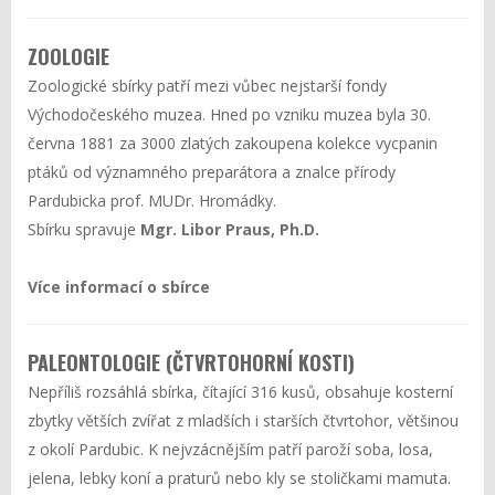
ZOOLOGIE
Zoologické sbírky patří mezi vůbec nejstarší fondy
Východočeského muzea. Hned po vzniku muzea byla 30.
června 1881 za 3000 zlatých zakoupena kolekce vycpanin
ptáků od významného preparátora a znalce přírody
Pardubicka prof. MUDr. Hromádky.
Sbírku spravuje
Mgr. Libor Praus, Ph.D.
Více informací o sbírce
PALEONTOLOGIE (ČTVRTOHORNÍ KOSTI)
Nepříliš rozsáhlá sbírka, čítající 316 kusů, obsahuje kosterní
zbytky větších zvířat z mladších i starších čtvrtohor, většinou
z okolí Pardubic. K nejvzácnějším patří paroží soba, losa,
jelena, lebky koní a praturů nebo kly se stoličkami mamuta.