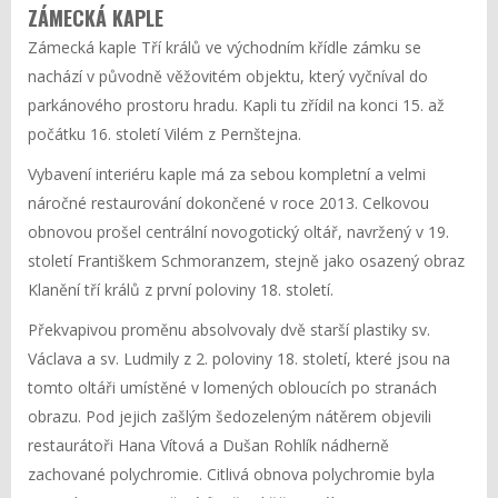
ZÁMECKÁ KAPLE
Zámecká kaple Tří králů ve východním křídle zámku se
nachází v původně věžovitém objektu, který vyčníval do
parkánového prostoru hradu. Kapli tu zřídil na konci 15. až
počátku 16. století Vilém z Pernštejna.
Vybavení interiéru kaple má za sebou kompletní a velmi
náročné restaurování dokončené v roce 2013. Celkovou
obnovou prošel centrální novogotický oltář, navržený v 19.
století Františkem Schmoranzem, stejně jako osazený obraz
Klanění tří králů z první poloviny 18. století.
Překvapivou proměnu absolvovaly dvě starší plastiky sv.
Václava a sv. Ludmily z 2. poloviny 18. století, které jsou na
tomto oltáři umístěné v lomených obloucích po stranách
obrazu. Pod jejich zašlým šedozeleným nátěrem objevili
restaurátoři Hana Vítová a Dušan Rohlík nádherně
zachované polychromie. Citlivá obnova polychromie byla