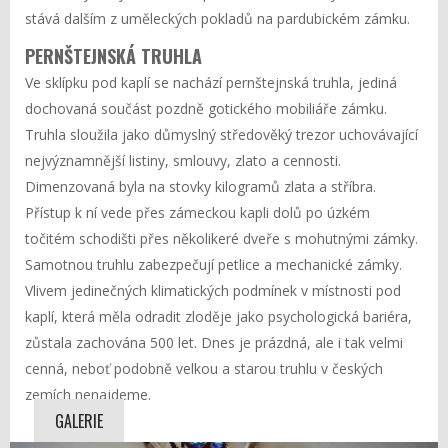
stává dalším z uměleckých pokladů na pardubickém zámku.
PERNŠTEJNSKÁ TRUHLA
Ve sklípku pod kaplí se nachází pernštejnská truhla, jediná
dochovaná součást pozdně gotického mobiliáře zámku.
Truhla sloužila jako důmyslný středověký trezor uchovávající
nejvýznamnější listiny, smlouvy, zlato a cennosti.
Dimenzovaná byla na stovky kilogramů zlata a stříbra.
Přístup k ní vede přes zámeckou kapli dolů po úzkém
točitém schodišti přes několikeré dveře s mohutnými zámky.
Samotnou truhlu zabezpečují petlice a mechanické zámky.
Vlivem jedinečných klimatických podmínek v místnosti pod
kaplí, která měla odradit zloděje jako psychologická bariéra,
zůstala zachována 500 let. Dnes je prázdná, ale i tak velmi
cenná, neboť podobně velkou a starou truhlu v českých
zemích nenajdeme.
GALERIE