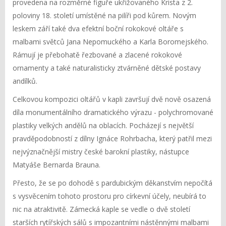
provedena na rozměrné figuře ukřižovaného Krista z 2.
poloviny 18. století umístěné na pilíři pod kůrem. Novým
leskem září také dva efektní boční rokokové oltáře s
malbami světců Jana Nepomuckého a Karla Boromejského.
Rámují je přebohatě řezbované a zlacené rokokové
ornamenty a také naturalisticky ztvárněné dětské postavy
andílků.
Celkovou kompozici oltářů v kapli završují dvě nově osazená
díla monumentálního dramatického výrazu - polychromované
plastiky velkých andělů na oblacích. Pocházejí s největší
pravděpodobností z dílny Ignáce Rohrbacha, který patřil mezi
nejvýznačnější mistry české barokní plastiky, nástupce
Matyáše Bernarda Brauna.
Přesto, že se po dohodě s pardubickým děkanstvím nepočítá
s vysvěcením tohoto prostoru pro církevní účely, neubírá to
nic na atraktivitě. Zámecká kaple se vedle o dvě století
starších rytířských sálů s impozantními nástěnnými malbami