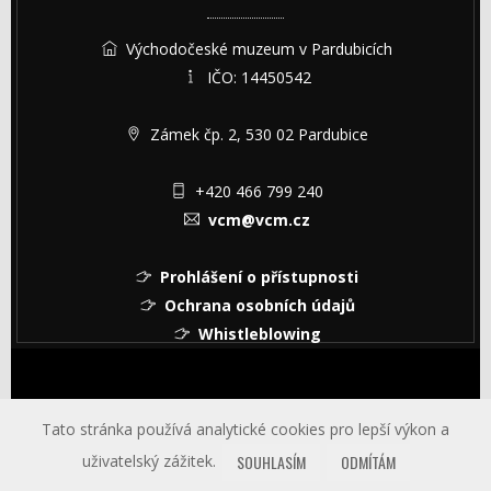
Východočeské muzeum v Pardubicích
IČO: 14450542
Zámek čp. 2, 530 02 Pardubice
+420 466 799 240
vcm@vcm.cz
Prohlášení o přístupnosti
Ochrana osobních údajů
Whistleblowing
© Copyright © 2026 Východočeské muzeum v Pardubicích
Tato stránka používá analytické cookies pro lepší výkon a
uživatelský zážitek.
SOUHLASÍM
ODMÍTÁM