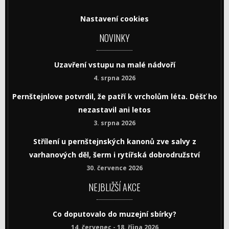
Nastavení cookies
NOVINKY
Uzavření vstupu na malé nádvoří
4. srpna 2026
Pernštejnlove potvrdil, že patří k vrcholům léta. Déšť ho
nezastavil ani letos
3. srpna 2026
Střílení u pernštejnských kanonů zve salvy z
varhanových děl, šerm i rytířská dobrodružství
30. července 2026
NEJBLIŽŠÍ AKCE
Co doputovalo do muzejní sbírky?
14. červenec - 18. října 2026