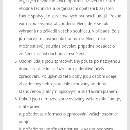
logických bezpečnostních opatření. Muzeum učinilo
vhodná technická a organizační opatření k zajištění
řádné správy jím zpracovaných osobních údajů. Pokud
vám jsou zasílána obchodní sdělení, děje se tak
výhradně na základě vašeho souhlasu. V případě, že si
již nepřejete zasílání obchodních sdělení, máte
možnost svůj souhlas odvolat, případně požádat o
zrušení zasílání obchodních sdělení.
Osobní údaje jsou zpracovávány pouze po nezbytnou
dobu, která je individuální pro jednotlivé účely
zpracování. Po uplynutí této doby jsou osobní údaje
zlikvidovány nebo jsou dále uchovány po dobu
stanovenou platným Spisovým a skartačním plánem.
Pokud jsou u muzea zpracovávány Vaše osobní údaje,
máte právo:
a. požadovat informaci o zpracování Vašich osobních
údajů,
b. požadovat umožnění přístupu k Vašim osobním