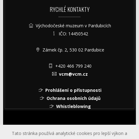
RYCHLÉ KONTAKTY
Východočeské muzeum v Pardubicích
IČO: 14450542
Zámek čp. 2, 530 02 Pardubice
+420 466 799 240
vcm@vcm.cz
Prohlášení o přístupnosti
Ochrana osobních údajů
Whistleblowing
© Copyright © 2026 Východočeské muzeum v Pardubicích
Tato stránka používá analytické cookies pro lepší výkon a