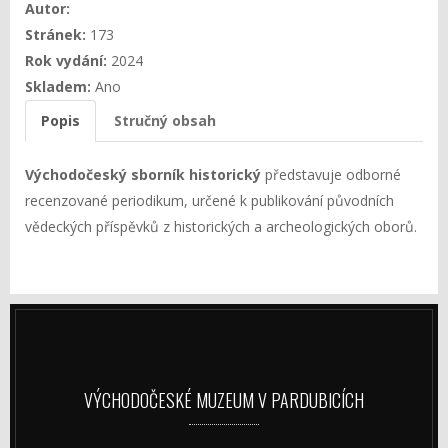
Autor:
Stránek:
173
Rok vydání:
2024
Skladem:
Ano
Popis
Stručný obsah
Východočeský sborník historický
představuje odborné
recenzované periodikum, určené k publikování původních
vědeckých příspěvků z historických a archeologických oborů.
VÝCHODOČESKÉ MUZEUM V PARDUBICÍCH