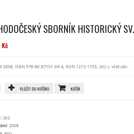
HODOČESKÝ SBORNÍK HISTORICKÝ SV.
 Kč
 2008, ISBN 978-80-87151-04-4, ISSN 1213-1733, 262 s. včet.obr.
VLOŽIT DO KOŠÍKU
KOŠÍK
:
262
ání:
2008
m:
Ano