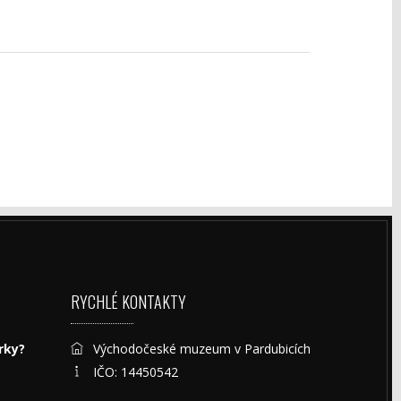
RYCHLÉ KONTAKTY
rky?
Východočeské muzeum v Pardubicích
IČO: 14450542