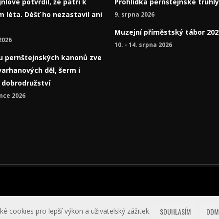
nlove potvrdil, že patří k
Prohlídka pernštejnské truhly
 léta. Déšť ho nezastavil ani
9. srpna 2026
Muzejní příměstský tábor 202
2026
10. - 14. srpna 2026
í u pernštejnských kanonů zve
varhanových děl, šerm i
á dobrodružství
nce 2026
icích
ké cookies pro lepší výkon a uživatelský zážitek.
SOUHLASÍM
ODM