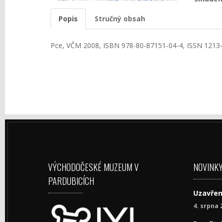
Popis
Stručný obsah
Pce, VČM 2008, ISBN 978-80-87151-04-4, ISSN 1213-1
VÝCHODOČESKÉ MUZEUM V
NOVINK
PARDUBICÍCH
Uzavřen
4. srpna 