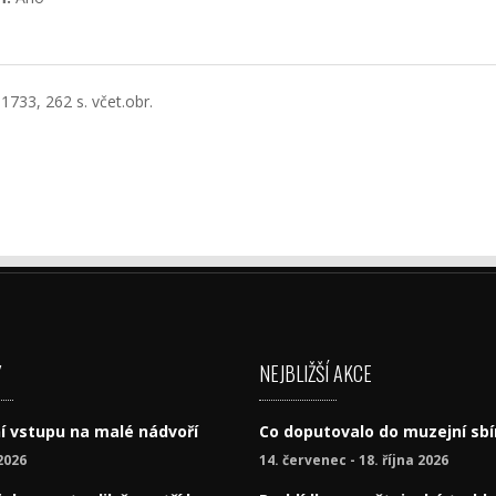
733, 262 s. včet.obr.
Y
NEJBLIŽŠÍ AKCE
í vstupu na malé nádvoří
Co doputovalo do muzejní sbí
2026
14. červenec - 18. října 2026