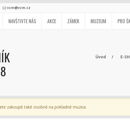
vcm@vcm.cz
NAVŠTIVTE NÁS
AKCE
ZÁMEK
MUZEUM
PRO Š
ÍK
Úvod
E-S
08
ete zakoupit také osobně na pokladně muzea.