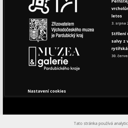
Pernštej
vrcholům
letos
3. srpna 
Střílen
salvy z 
rytířsk
30. červe
Nastavení cookies
© Copyright © 2026 Východočeské muzeum v Pardub
Tato stránka používá analytic