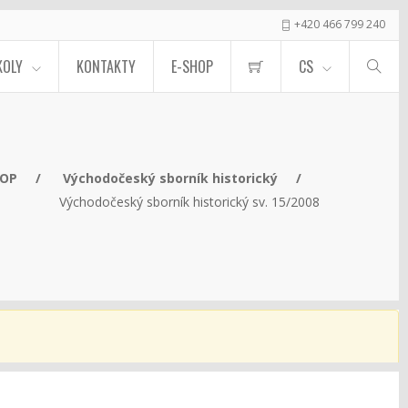
+420 466 799 240
KOLY
KONTAKTY
E-SHOP
CS
HOP
Východočeský sborník historický
Východočeský sborník historický sv. 15/2008