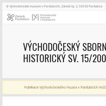
Východočeské muzeum v Pardubicích, Zámek čp. 2, 530 02 Pardubice
VÝCHODOČESKÝ SBORN
HISTORICKÝ SV. 15/20
Publikace Východočeského muzea v Pardubicích můž