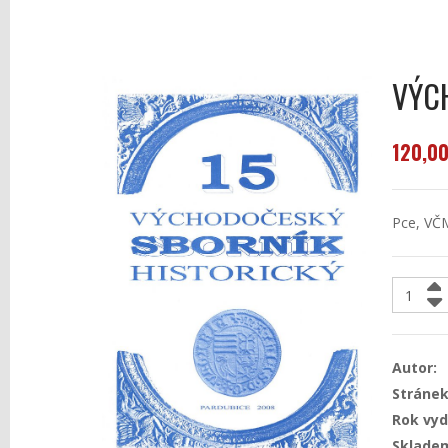
VÝC
120,00
Pce, VČM
Autor:
Stránek
Rok vyd
Sklade