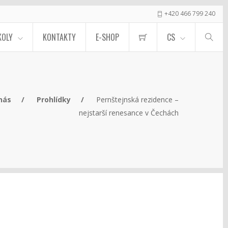
+420 466 799 240
KOLY
KONTAKTY
E-SHOP
CS
nás
Prohlídky
Pernštejnská rezidence –
nejstarší renesance v Čechách