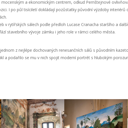
ým mocenským a ekonomickým centrem, odkud Pernštejnové ovlivňovali
ozici. I po půl tisíciletí dokládají pozůstatky původní výzdoby inter
ách.
b v rytířských sálech podle předloh Lucase Cranacha staršího a dalš
h fází stavebního vývoje zámku i jeho role v rámci celého města.
 v jednom z nejlépe dochovaných renesančních sálů s původním kaze
kl a podařilo se mu v nich spojit moderní portrét s hlubokým poro