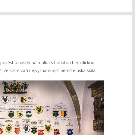
 pověst a nástěnná malba s bohatou heraldickou
ze které září nejvýznamnější pernštejnská sídla.