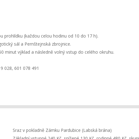
prohlídku (každou celou hodinu od 10 do 17 h).
otický sál a Pernštejnská zbrojnice.
60 minut výklad a následně volný vstup do celého okruhu.
19 028, 601 078 491
Sraz v pokladně Zámku Pardubice (Labská brána)
Základní vstupné 240 Kč, snížené 130 Kč, rodinné 480 Kč, skup