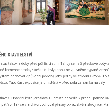
ÉHO STAVITELSTVÍ
vitelství z doby před půl tisíciletím. Tehdy se naši předkové potýkal
ilné kamenné hradby? Řešením byly mohutné zpevněné sypané zemní v
ystém dochoval v původní podobě jako jediný ve střední Evropě. To 
ěsta. Tato část expozice je umístěná v přechodu ze zámku na valy.
lavně. Finanční krize Jaroslava z Pernštejna vedla k prodeji panství 
 patřilo. Tak se v archívu dochoval přesný obraz skvělé zbrojnice, kt