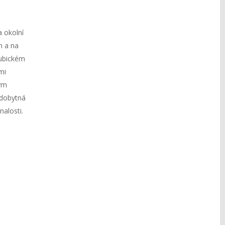
 okolní
h a na
dubickém
mi
ným
edobytná
alosti.