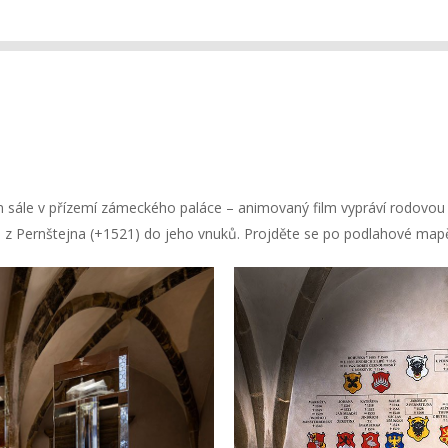
sále v přízemí zámeckého paláce – animovaný film vypráví rodovou
z Pernštejna (+1521) do jeho vnuků. Projděte se po podlahové mapě, 