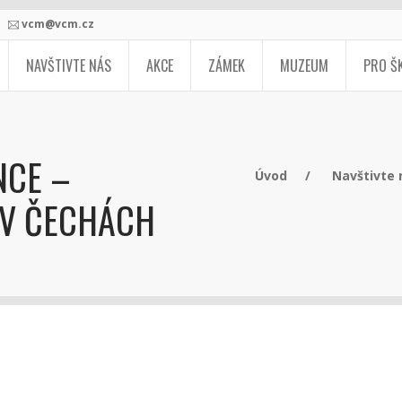
vcm@vcm.cz
NAVŠTIVTE NÁS
AKCE
ZÁMEK
MUZEUM
PRO Š
NCE –
Úvod
Navštivte 
 V ČECHÁCH