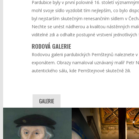
Pardubice byly v první polovině 16. století významn
mohl svoje sídlo vyzdobit tím nejlepším, co bylo disp
byl nejstarším skutečným renesančním sídlem v Čech
Nechte se unést nádherou a kvalitou nástěnných male
viditelné zdi a odhalte postupné vrstvení jednotlivýc
RODOVÁ GALERIE
Rodovou galerii pardubických Pernštejnů naleznete
exponátem. Obrazy namaloval uznávaný malíř Petr Ni
autentického sálu, kde Pernštejnové skutečně žili.
GALERIE