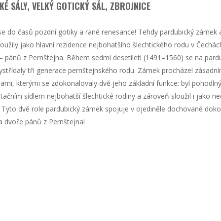
KÉ SÁLY, VELKÝ GOTICKÝ SÁL, ZBROJNICE
se do časů pozdní gotiky a rané renesance! Tehdy pardubický zámek a
oužily jako hlavní rezidence nejbohatšího šlechtického rodu v Čechác
 pánů z Pernštejna. Během sedmi desetiletí (1491–1560) se na par
střídaly tři generace pernštejnského rodu. Zámek procházel zásadní
ami, kterými se zdokonalovaly dvě jeho základní funkce: byl pohodl
tačním sídlem nejbohatší šlechtické rodiny a zároveň sloužil i jako n
 Tyto dvě role pardubický zámek spojuje v ojediněle dochované dokon
na dvoře pánů z Pernštejna!