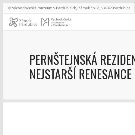
Východočeské muzeum v Pardubicích, Zámek čp. 2, 530 02 Pardubice
PERNŠTEJNSKÁ REZIDE
NEJSTARŠÍ RENESANCE