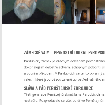
ZÁMECKÉ VALY – PEVNOSTNÍ UNIKÁT EVROPSK
Pardubický zámek je vzácným dokladem pevnostního sta
dokonalejším dělostřelectvem, schopným pobořit i s
a vodním příkopem. V Pardubicích se tento obranný s
valech, které jsou oázou zeleně uprostřed rušného m
SLÁVA A PÁD PERNŠTEJNSKÉ ZBROJNICE
Třetí generace Pernštejnů skončila na Pardubicích nes
nestačilo. Rozprodávalo se vše, co dříve Pernštejnům