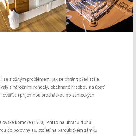
i se složitým problémem: jak se chránit před stále
aly s nárožními rondely, obehnané hradbou na úpatí
si ověříte i příjemnou procházkou po zámeckých
královské komoře (1560). Ani to na úhradu dluhů
erou do poloviny 16. století na pardubickém zámku