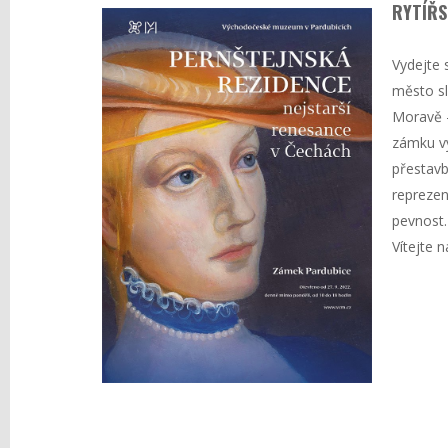
RYTÍŘS
Vydejte 
město sl
Moravě –
zámku vy
přestavb
reprezen
pevnost.
Vítejte 