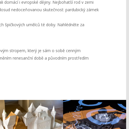
 domácí i evropské dějiny. Nejbohatší rod v zemi
iérů dosud nedoceňovanou skutečnost: pardubický zámek
ích špičkových umělců té doby. Nahlédněte za
tovým stropem, který je sám o sobě cenným
zuměním renesanční době a původním prostředím